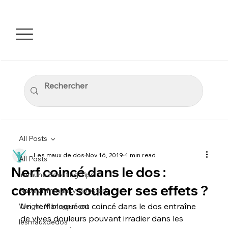
All Posts
Les maux de dos
Nov 16, 2019
4 min read
All Posts
Nerf coincé dans le dos :
Immune Boosting Tips
comment soulager ses effets ?
Natural Immunity Boosters
Un nerf bloqué ou coincé dans le dos entraîne 
Weight Management
de vives douleurs pouvant irradier dans les 
lesmauxdedos