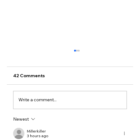
42 Comments
Write a comment...
Newest
Maux de dos: quand consulter un
spécialiste ?
Millerkiller
3 hours ago