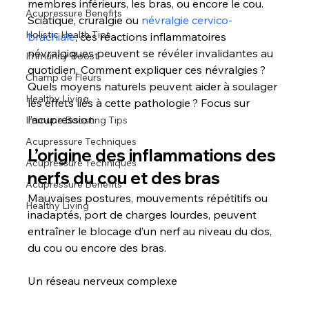
membres inférieurs, les bras, ou encore le cou. 
Acupressure Benefits
Sciatique, cruralgie ou 
névralgie cervico-
Holistic Health Tips
brachiale
, ces réactions inflammatoires 
névralgiques peuvent se révéler invalidantes au 
Immunity Boost
quotidien. Comment expliquer ces névralgies ? 
Champ de Fleurs
Quels moyens naturels peuvent aider à soulager 
Healthy Living
les effets liés à cette pathologie ? Focus sur 
l’acupression.
Immune Boosting Tips
Acupressure Techniques
L’origine des inflammations des 
Acupressure Techniques
nerfs du cou et des bras
Acupressure Benefits
Mauvaises postures, mouvements répétitifs ou 
Healthy Living
inadaptés, port de charges lourdes, peuvent 
entraîner le blocage d’un nerf au niveau du dos, 
du cou ou encore des bras.
Un réseau nerveux complexe