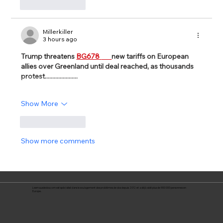
Like
Reply
Millerkiller
3 hours ago
Trump threatens 
BG678 
new tariffs on European 
allies over Greenland until deal reached, as thousands 
protest......................
Show More
Like
Reply
Show more comments
Lesmauxdedos.com est spécialisé dans le soulagement des problèmes de dos depuis 2012 et a déjà aidé plus de 900 000 personnes en
Europe.