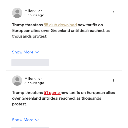
Millerkiller
3 hours ago
Trump threatens 
55 club download
 new tariffs on 
European allies over Greenland until deal reached, as 
thousands protest
Show More
Like
Reply
Millerkiller
3 hours ago
Trump threatens 
51 game 
new tariffs on European allies 
over Greenland until deal reached, as thousands 
protest...
Show More