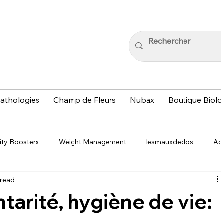
athologies
Champ de Fleurs
Nubax
Boutique Biol
ity Boosters
Weight Management
lesmauxdedos
Ac
 read
y Living
Immune Boosting Tips
Acupressure Techniques
tarité, hygiène de vie: