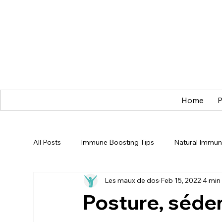
Home
P
All Posts
Immune Boosting Tips
Natural Immun
Les maux de dos
Feb 15, 2022
4 min
Immunity Boost
Champ de Fleurs
Health
Posture, séden
Healthy Living