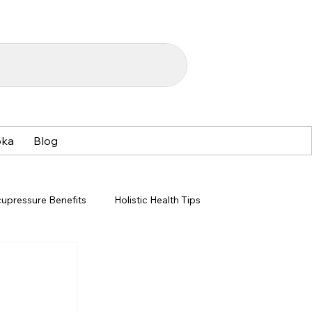
oka
Blog
upressure Benefits
Holistic Health Tips
Acupressure Techniques
Acupressure Benefits