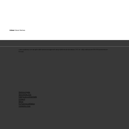
Auteur:
Alexis Mertens
Lesmauxdedos.com est spécialisé dans le soulagement des problèmes de dos depuis 2012 et a déjà aidé plus de 900 000 personnes en
Europe.
Mentions légales
Qui sommes nous
Politique de Confidentialité
Livraison
Retour
Programme d'affiliation
Contactez-nous