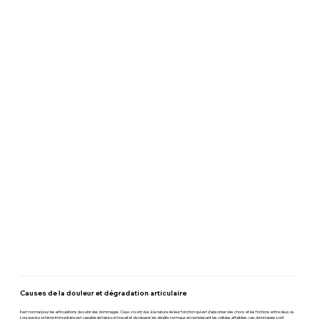
Causes de la douleur et dégradation articulaire
Il est normal pour les articulations de subir des dommages. Ceux-ci sont dus à la nature de leur fonction qui est d’absorber des chocs et les frictions entre deux os.
Lorsque le système immunitaire est capable de faire son travail et de réparer les dégâts normaux en remplaçant les cellules affaiblies, ces dommages sont