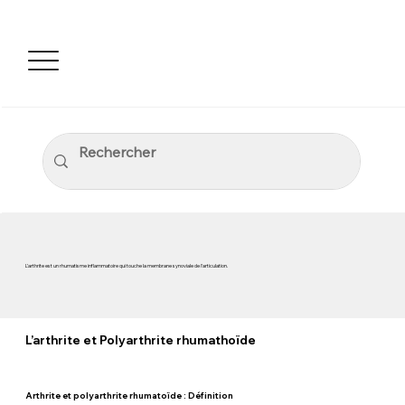
L’arthrite est un rhumatisme inflammatoire qui touche la membrane synoviale de l’articulation.
L’arthrite et Polyarthrite rhumathoïde
Arthrite et polyarthrite rhumatoïde : Définition