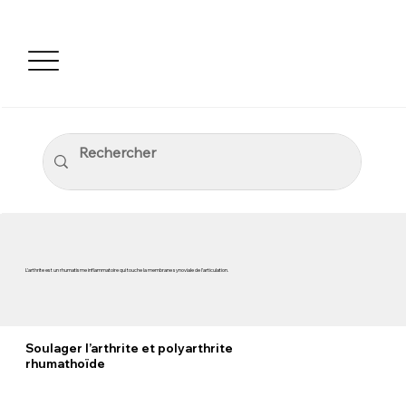
L’arthrite est un rhumatisme inflammatoire qui touche la membrane synoviale de l’articulation.
Soulager l’arthrite et polyarthrite
rhumathoïde