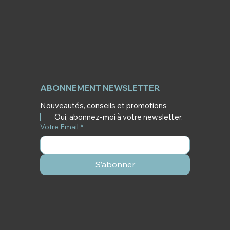
ABONNEMENT NEWSLETTER
Nouveautés, conseils et promotions
Oui, abonnez-moi à votre newsletter.
Votre Email
*
S’abonner