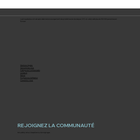
Lesmauxdedos.com est spécialisé dans le soulagement des problèmes de dos depuis 2012 et a déjà aidé plus de 900 000 personnes en
Europe.
Mentions légales
Qui sommes nous
Politique de Confidentialité
Livraison
Retour
Programme d'affiliation
Contactez-nous
REJOIGNEZ LA COMMUNAUTÉ
Actualités, retour d'expérience, témoignages