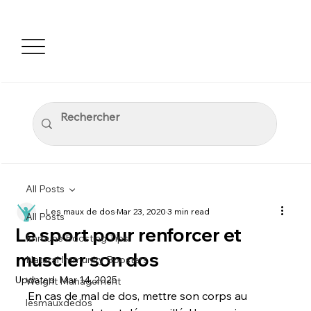
All Posts
Les maux de dos
Mar 23, 2020
3 min read
All Posts
Le sport pour renforcer et
Immune Boosting Tips
muscler son dos
Natural Immunity Boosters
Updated:
Mar 14, 2025
Weight Management
En cas de mal de dos, mettre son corps au 
lesmauxdedos