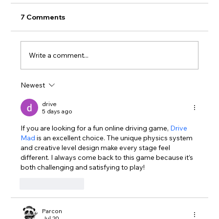
7 Comments
Write a comment...
Newest
Maux de dos: quand consulter un
spécialiste ?
drive
5 days ago
If you are looking for a fun online driving game, 
Drive 
Mad
 is an excellent choice. The unique physics system 
and creative level design make every stage feel 
different. I always come back to this game because it’s 
both challenging and satisfying to play!
Like
Reply
Parcon
Jul 20