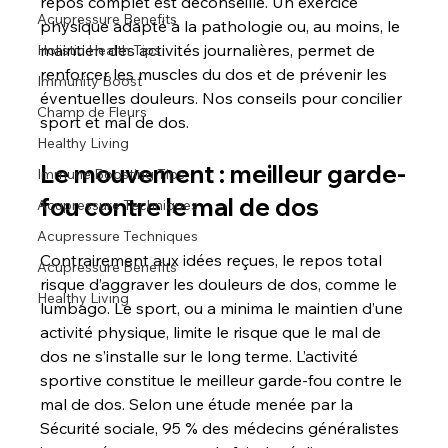
repos complet est déconseillé. Un exercice 
Acupressure Benefits
physique adapté à la pathologie ou, au moins, le 
maintien des activités journalières, permet de 
Holistic Health Tips
renforcer les muscles du dos et de prévenir les 
Immunity Boost
éventuelles douleurs. Nos conseils pour concilier 
Champ de Fleurs
sport et mal de dos.
Healthy Living
Le mouvement : meilleur garde-
Immune Boosting Tips
fou contre le mal de dos
Acupressure Techniques
Acupressure Techniques
Contrairement aux idées reçues, le repos total 
Acupressure Benefits
risque d’aggraver les douleurs de dos, comme le 
Healthy Living
lumbago. Le sport, ou a minima le maintien d’une 
activité physique, limite le risque que le mal de 
dos ne s’installe sur le long terme. L’activité 
sportive constitue le meilleur garde-fou contre le 
mal de dos. Selon une étude menée par la 
Sécurité sociale, 95 % des médecins généralistes 