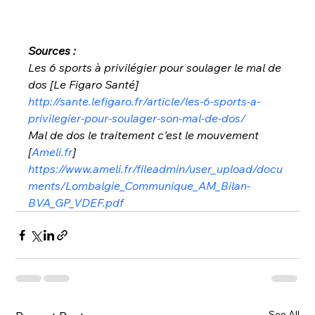
Sources :
Les 6 sports à privilégier pour soulager le mal de 
dos [Le Figaro Santé]
http://sante.lefigaro.fr/article/les-6-sports-a-
privilegier-pour-soulager-son-mal-de-dos/
Mal de dos le traitement c’est le mouvement 
[
Ameli.fr
]
https://www.ameli.fr/fileadmin/user_upload/docu
ments/Lombalgie_Communique_AM_Bilan-
BVA_GP_VDEF.pdf
See All