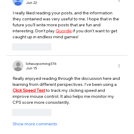
Jun 22
I really liked reading your posts, and the information 
they contained was very useful to me. I hope that in the 
future you'll write more posts that are fun and 
interesting. 
Don't play 
Quordle
 if you don't want to get 
caught up in endless mind games!
Like
Reply
lohaszpoming376
Jun 15
Really enjoyed reading through the discussion here and 
learning from different perspectives. I've been using a 
Click Speed Test
 to track my clicking speed and 
improve mouse control. It also helps me monitor my 
CPS score more consistently.
Like
Reply
Show more comments