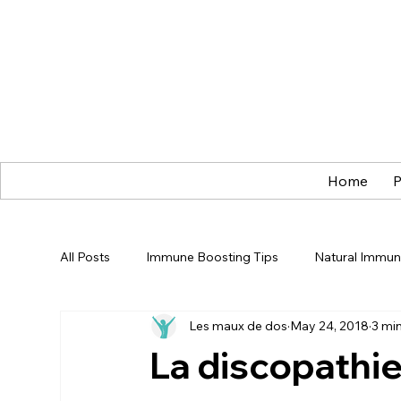
Home
P
All Posts
Immune Boosting Tips
Natural Immun
Les maux de dos
May 24, 2018
3 mi
Immunity Boost
Champ de Fleurs
Health
La discopathie
Healthy Living