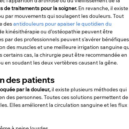
c l’apparition d’arthrose ou du vieillissement de la 
pas de traitements pour la soigner.
 En revanche, il existe
u par mouvements qui soulagent les douleurs. Tout 
e des 
antidouleurs pour apaiser le quotidien du 
 de kinésithérapie ou d’ostéopathie peuvent être 
tes par des professionnels peuvent s’avérer bénéfiques.
on des muscles et une meilleure irrigation sanguine qu
s certains cas, la chirurgie peut être recommandée en 
ou en soudant les deux vertèbres causant la gêne.
en des patients
oquée par la douleur,
 il existe plusieurs méthodes qui 
en des personnes. Toutes ces solutions permettent de
s. Elles améliorent la circulation sanguine et les flux 
même à peine lourdes.