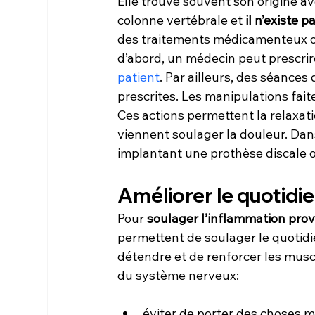
Elle trouve souvent son origine ave
colonne vertébrale et 
il n’existe 
des traitements médicamenteux o
d’abord, un médecin peut prescrir
patient
. Par ailleurs, des séances
prescrites. Les manipulations fai
Ces actions permettent la relaxati
viennent soulager la douleur. Dan
implantant une prothèse discale 
Améliorer le quotidi
Pour 
soulager l’inflammation prov
permettent de soulager le quotidi
détendre et de renforcer les muscle
du système nerveux:
éviter de porter des choses 