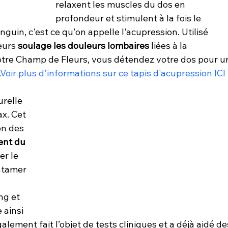
relaxent les muscles du dos en 
profondeur et stimulent à la fois le 
uin, c'est ce qu'on appelle l'acupression. Utilisé 
eurs 
soulage les douleurs lombaires
 liées à la 
otre Champ de Fleurs, vous détendez votre dos pour u
.
Voir plus d'informations sur ce tapis d'acupression ICI
urelle 
x. Cet 
on des 
ent du 
r le 
ntamer 
ng et 
 ainsi 
lement fait l’objet de tests cliniques et a déjà aidé de