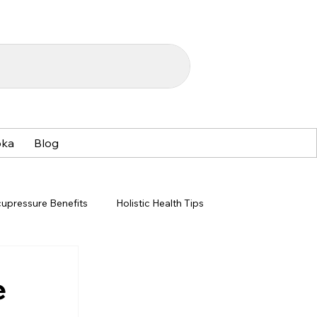
oka
Blog
upressure Benefits
Holistic Health Tips
Acupressure Techniques
Acupressure Benefits
e