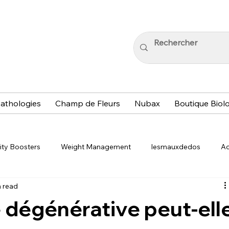
athologies
Champ de Fleurs
Nubax
Boutique Biol
ity Boosters
Weight Management
lesmauxdedos
Ac
n read
y Living
Immune Boosting Tips
Acupressure Techniques
 dégénérative peut-ell