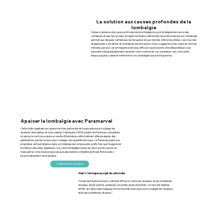
La solution aux causes profondes de la
lombalgie
Nubax s’adresse à la cause profonde de la lombalgie à savoir la dégénérescence des
vertèbres et des tissus dans la région lombaire. L’étirement de la décompression vertébrale
permet aux disques vertébraux de récupérer et aux hernies d’être résorbées. Les muscles
et ligaments sont étirés et revitalisés par la traction. Nous suggérons trois séances de trois
minutes par jour car la fréquence est plus efficace que la durée. Une telle pratique vous
permettra de graduellement ramener votre colonne et vos lombaires vers une santé
beaucoup plus solide et mettre fin à vos lombalgies pour le long terme.
Apaiser la lombalgie avec Paramarvel
Cette huile végétale non-grasse et très parfumée est puissante pour soulager les
douleurs articulaires et musculaires. Fabriquée à 100% à partir de Paramao, une plante
locale qu’on ne trouve que sur une île d’Indonésie, cette huile est utilisée depuis des
générations par les locaux pour soulager une quantité de maux. Le Paramao puise ses
propriétés extraordinaires dans un mélange de composants actifs tels que l’eugenol et
le methyl salicylate. Appliquez sur votre lombalgie toutes les deux à trois heures en
massant la zone douloureuse jusqu’à absorption complète de l’huile. Renouvelez
jusqu’à disparition de la douleur.
COMMANDER LE NUBAX
Alain V. témoigne au sujet de cette huile:
“L’huile de Paramarvel est vraiment efficace contre les douleurs et les problèmes
de peau. Après parfois quelques secondes de picotements, on ressent déjà les
effets de cette huile magique. Un bon produit à essayer pour soulager les douleurs
et/ou les problèmes de peau.”