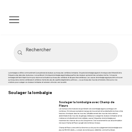
La lombalgie se réfère communément à une période de douleurs au niveau des vertèbres lombaires. On parle de lombalgie aiguë et chronique selon l’intensité et la
fréquence des épisodes douloureux. Lorsqu’elle est chronique la lombalgie aiguë implique parfois des douleurs qui durent des semaines à la fois. Ce type de
lombalgie doit faire l’objet d’un irm pour observer la situation au niveau des vertèbres et disques intervertébraux. Les causes de lombalgie aiguë peuvent se trouver
au niveau de la colonne vertébrale et vertèbres (hernie discale, discopathie dégénérative, arthrose…) ou au niveau des muscles et tendons. Découvrez nos
solutions pour soulager vos douleurs lombaires et ramener votre dos vers la santé.
Soulager la lombalgie
Soulager la lombalgie avec Champ de
Fleurs
Les facteurs et le mode de vie qui mènent vers la lombalgie aiguë ou lumbago sont
nombreux. On note par exemple le manque de mouvement et la sédentarité, le stress et les
tensions chroniques dans les muscles, l’affaiblissement des muscles de la ceinture
abdominale et des muscles de gainage, L’idéal pour soulager les douleurs lombaires est de
s’adresser simultanément à de multiples causes fréquentes de la lombalgie pour
maximiser les chances de succès à long terme. C’est exactement le cas de la stimulation
nerveuse Champ de Fleurs qui agit à de nombreux niveaux.
Champ de Fleurs a rencontré un énorme succès pour le soulagement de la lombalgie avec
plus de 350 000 clients, y compris de nombreuses célébrités comme Eva Green.