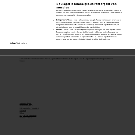
Soulager la lombalgie en renforçant vos
muscles
De nombreuses lombalgies sont la cause d’un affaiblissement de la musculature du dos et
des muscles de la ceinture abdominale. Il existe de nombreux exercices qui vous aideront à
renforcer ces muscles. En voici deux exemples:
Le Superman :
Allongez vous sur le ventre sur un tapis. Placez vos bras vers l’avant sur le
sol. Soulevez la tête et regardez devant vous tout en levant les bras vers l’avant et levez
vos jambes. Maintenez cette position 10 secondes puis relâchez. Répétez cinq fois par
série et allongez la durée jusqu’à 30 secondes par répétition.
Le Pont :
Couchez vous sur le sol et pliez vos genoux en plaçant vos pieds à plat sur le sol.
Poussez vos pieds vers le sol en gardant les bras immobiles sur le côté. Soulevez vos
fesses jusqu’à ce que le corps forme une ligne droite des épaules jusqu’aux genoux. Restez
dans cette position 10 secondes et reposez vos fesses sur le sol. Répétez 15 fois et
reposez vous ensuite pendant 1 minute. Faites trois séries de 15 répétitions.
Auteur:
Alexis Mertens
Lesmauxdedos.com est spécialisé dans le soulagement des problèmes de dos depuis 2012 et a déjà aidé plus de 900 000 personnes en
Europe.
Mentions légales
Qui sommes nous
Politique de Confidentialité
Livraison
Retour
Programme d'affiliation
Contactez-nous