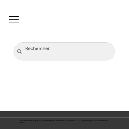
Lesmauxdedos.com est spécialisé dans le soulagement des problèmes de dos depuis 2012 et a déjà aidé plus de 900 000 personnes en
Europe.