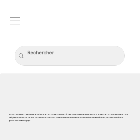
La discopathie est une atteinte irréversible des disques intervertébraux. Bien que le vieillissement soit en grande partie responsable de la
dégénérescence de ceux-ci, certains autres facteurs comme les habitudes de vie et les antécédents médicaux peuvent accélérer le
processus pathologique.